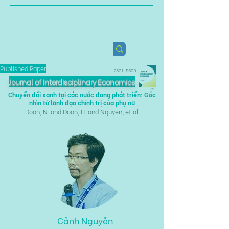
Viện Nghiên cứu Chính sách
Nông nghiệp & Sức khỏe
Published Paper
2321-5305
Journal of Interdisciplinary Economics
Chuyển đổi xanh tại các nước đang phát triển: Góc
nhìn từ lãnh đạo chính trị của phụ nữ
Doan, N. and Doan, H. and Nguyen, et al
Cảnh Nguyễn