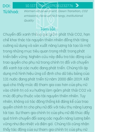
DOI:
10.1177/02601079241232776
Từ khoá:
Women empowerment, Green Transition, CO2
emissions, Renewable Energy, Institutional
Quality
Tóm tắt
Chuyển đổi xanh thông qua giảm phát thải CO2, hạn
chế khai thác tài nguyên thiên nhiên đồng thời tăng
cường sử dụng và sản xuất năng lượng tái tạo là một
trong những mục tiêu quan trọng nhất trong phát
triển bền vững. Nghiên cứu này điều tra tác động của
trao quyền cho phụ nữ trong chính trị đối với chuyển
đổi xanh tại các nước đang phát triển. Chúng tôi áp
dụng mô hình hiệu ứng cố định cho dữ liệu bảng của
131 nước đang phát triển từ năm 2000 đến 2019. Kết
quả cho thấy mức độ tham gia cao hơn của phụ nữ
vào chính trị có xu hướng làm giảm phát thải CO2 và
mức độ phụ thuộc vào tài nguyên thiên nhiên. Tuy
nhiên, không có tác động thống kê đáng kể của trao
quyền chính trị cho phụ nữ đối với tiêu thụ năng lượng
tái tạo. Sự tham gia chính trị của phụ nữ đã thúc đẩy
quá trình chuyển đổi sang các nguồn năng lượng bền
vững như địa nhiệt và điện gió. Chúng tôi cũng nhận
thấy tác động của sự tham gia chính trị của phụ nữ