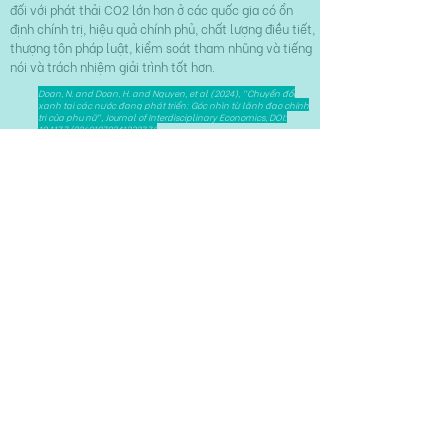
đối với phát thải CO2 lớn hơn ở các quốc gia có ổn
định chính trị, hiệu quả chính phủ, chất lượng điều tiết,
thượng tôn pháp luật, kiểm soát tham nhũng và tiếng
nói và trách nhiệm giải trình tốt hơn.
Doan, N. and Doan, H. and Nguyen, et al (2024), "Chuyển đổi
xanh tại các nước đang phát triển: Góc nhìn từ lãnh đạo chính
trị của phụ nữ", Journal of Interdisciplinary Economics, DOI:
10.1177/02601079241232776
279 Nguyễn Tri Phương, Phường 5,
Quận 10, Thành phố Hồ Chí Minh, Việt Nam
HAPRI@ueh.edu.vn
(+84)
028 3853-0867