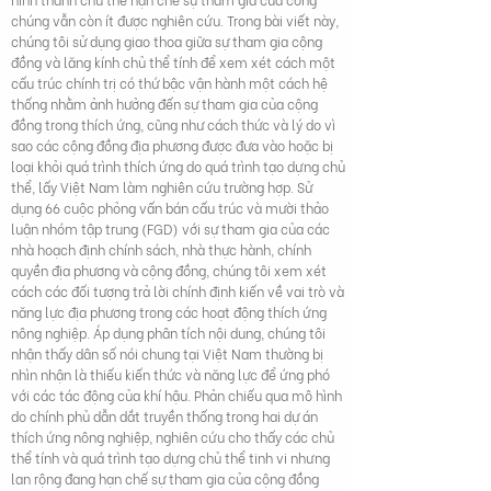
chúng vẫn còn ít được nghiên cứu. Trong bài viết này,
chúng tôi sử dụng giao thoa giữa sự tham gia cộng
đồng và lăng kính chủ thể tính để xem xét cách một
cấu trúc chính trị có thứ bậc vận hành một cách hệ
thống nhằm ảnh hưởng đến sự tham gia của cộng
đồng trong thích ứng, cũng như cách thức và lý do vì
sao các cộng đồng địa phương được đưa vào hoặc bị
loại khỏi quá trình thích ứng do quá trình tạo dựng chủ
thể, lấy Việt Nam làm nghiên cứu trường hợp. Sử
dụng 66 cuộc phỏng vấn bán cấu trúc và mười thảo
luận nhóm tập trung (FGD) với sự tham gia của các
nhà hoạch định chính sách, nhà thực hành, chính
quyền địa phương và cộng đồng, chúng tôi xem xét
cách các đối tượng trả lời chính định kiến về vai trò và
năng lực địa phương trong các hoạt động thích ứng
nông nghiệp. Áp dụng phân tích nội dung, chúng tôi
nhận thấy dân số nói chung tại Việt Nam thường bị
nhìn nhận là thiếu kiến thức và năng lực để ứng phó
với các tác động của khí hậu. Phản chiếu qua mô hình
do chính phủ dẫn dắt truyền thống trong hai dự án
thích ứng nông nghiệp, nghiên cứu cho thấy các chủ
thể tính và quá trình tạo dựng chủ thể tinh vi nhưng
lan rộng đang hạn chế sự tham gia của cộng đồng