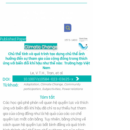
Viện Nghiên cứu Chính sách
Nông nghiệp & Sức khỏe
Published Paper
1573-1480
Climatic Change
Chủ thể tính và quá trình tạo dựng chủ thể ảnh
hưởng đến sự tham gia của cộng đồng trong thích
ứng với biến đổi khí hậu như thế nào: Trường hợp Việt
Nam
Le, V.T.H., Tran, et al
DOI:
10.1007/s10584-023-03625-x
Từ khoá:
Adaptation, Climate Change, Community
participation, Subjectivities, Power relations
Tóm tắt
Các học giả phê phán về quan hệ quyền lực và thích
ứng với biến đổi khí hậu đã chỉ ra sự thiếu hụt tham
gia của cộng đồng như là hệ quả của các cơ chế
quyền lực mất cân bằng. Tuy nhiên, bằng chứng về
cách quan hệ quyền lực bất bình đẳng và quá trình
hình thành chủ thể hạn chế sự tham gia của công