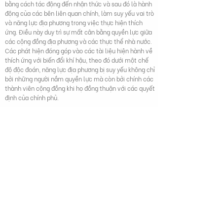
bằng cách tác động đến nhận thức và sau đó là hành
động của các bên liên quan chính, làm suy yếu vai trò
và năng lực địa phương trong việc thực hiện thích
ứng. Điều này duy trì sự mất cân bằng quyền lực giữa
các cộng đồng địa phương và các thực thể nhà nước.
Các phát hiện đóng góp vào các tài liệu hiện hành về
thích ứng với biến đổi khí hậu, theo đó dưới một chế
độ độc đoán, năng lực địa phương bị suy yếu không chỉ
bởi những người nắm quyền lực mà còn bởi chính các
thành viên cộng đồng khi họ đồng thuận với các quyết
định của chính phủ.
Le, V.T.H., Tran, et al (2023), "Chủ thể tính và quá trình tạo dựng
chủ thể ảnh hưởng đến sự tham gia của cộng đồng trong
thích ứng với biến đổi khí hậu như thế nào: Trường hợp Việt
Nam", Climatic Change, 176, (156), DOI: 10.1007/s10584-023-
03625-x
279 Nguyễn Tri Phương, Phường 5,