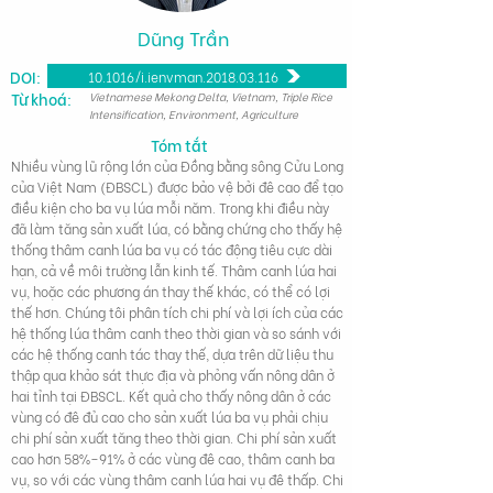
Dũng Trần
DOI:
10.1016/j.jenvman.2018.03.116
Từ khoá:
Vietnamese Mekong Delta, Vietnam, Triple Rice
Intensification, Environment, Agriculture
Tóm tắt
Nhiều vùng lũ rộng lớn của Đồng bằng sông Cửu Long
của Việt Nam (ĐBSCL) được bảo vệ bởi đê cao để tạo
điều kiện cho ba vụ lúa mỗi năm. Trong khi điều này
đã làm tăng sản xuất lúa, có bằng chứng cho thấy hệ
thống thâm canh lúa ba vụ có tác động tiêu cực dài
hạn, cả về môi trường lẫn kinh tế. Thâm canh lúa hai
vụ, hoặc các phương án thay thế khác, có thể có lợi
thế hơn. Chúng tôi phân tích chi phí và lợi ích của các
hệ thống lúa thâm canh theo thời gian và so sánh với
các hệ thống canh tác thay thế, dựa trên dữ liệu thu
thập qua khảo sát thực địa và phỏng vấn nông dân ở
hai tỉnh tại ĐBSCL. Kết quả cho thấy nông dân ở các
vùng có đê đủ cao cho sản xuất lúa ba vụ phải chịu
chi phí sản xuất tăng theo thời gian. Chi phí sản xuất
cao hơn 58%–91% ở các vùng đê cao, thâm canh ba
vụ, so với các vùng thâm canh lúa hai vụ đê thấp. Chi