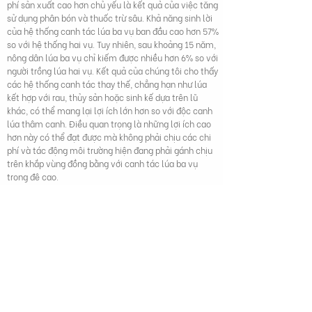
phí sản xuất cao hơn chủ yếu là kết quả của việc tăng
sử dụng phân bón và thuốc trừ sâu. Khả năng sinh lời
của hệ thống canh tác lúa ba vụ ban đầu cao hơn 57%
so với hệ thống hai vụ. Tuy nhiên, sau khoảng 15 năm,
nông dân lúa ba vụ chỉ kiếm được nhiều hơn 6% so với
người trồng lúa hai vụ. Kết quả của chúng tôi cho thấy
các hệ thống canh tác thay thế, chẳng hạn như lúa
kết hợp với rau, thủy sản hoặc sinh kế dựa trên lũ
khác, có thể mang lại lợi ích lớn hơn so với độc canh
lúa thâm canh. Điều quan trọng là những lợi ích cao
hơn này có thể đạt được mà không phải chịu các chi
phí và tác động môi trường hiện đang phải gánh chịu
trên khắp vùng đồng bằng với canh tác lúa ba vụ
trong đê cao.
Dung Duc Tran, Gerardovan Halsema, Petra J.G.J. Hellegers, et al
(2018), "Đặt câu hỏi về thâm canh lúa ba vụ trên các vùng lũ
Đồng bằng sông Cửu Long của Việt Nam: Phân tích môi trường
và kinh tế về xu hướng sử dụng đất hiện tại và các phương án
thay thế", Journal of Environmental Management, 217, pp. 429-
441, DOI: 10.1016/j.jenvman.2018.03.116