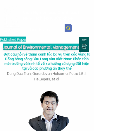
Viện Nghiên cứu Chính sách
Nông nghiệp & Sức khỏe
Published Paper
Journal of Environmental Management
Đặt câu hỏi về thâm canh lúa ba vụ trên các vùng lũ
Đồng bằng sông Cửu Long của Việt Nam: Phân tích
môi trường và kinh tế về xu hướng sử dụng đất hiện
tại và các phương án thay thế
Dung Duc Tran, Gerardovan Halsema, Petra J.G.J.
Hellegers, et al