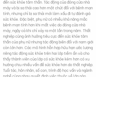
đến sức khỏe tâm thần. Tác động của đóng cửa nhà
máy và bị sa thải cao hơn một chút đối với bệnh mạn
tính, nhưng chỉ bị sa thải mới làm xấu đi tự đánh giá
sức khỏe. Đặc biệt, phụ nữ có nhiều khả năng mắc
bệnh mạn tính hơn khi mất việc do đóng cửa nhà
máy, ngậy cả khi chỉ xảy ra một lần trong năm. Thất
nghiệp cũng ảnh hưởng tiêu cực đến sức khỏe tâm
thần của phụ nữ nhưng tác động biên đối với nam giới
còn lớn hơn. Các mô hình hỗn hợp hữu hạn ước lượng
riêng tác động sức khỏe trên hai lớp tiềm ẩn và cho
thấy thành viên của lớp có sức khỏe kém hơn có xu
hướng chịu nhiều vấn đề sức khỏe hơn do thất nghiệp.
Tuổi tác, hôn nhân, số con, trình độ học vấn và ngành
nghề cùng nhau quyết định việc thuộc về lớp nào.
Thang T. Vo and Raghbendra Jha (2019), "Tác động của thất
nghiệp đến sức khỏe người cao tuổi châu Âu: Ứng dụng mô
hình hỗn hợp hữu hạn sử dụng Khảo sát Sức khỏe, Lão hóa và
Nghỉ hưu tại châu Âu", Aging and Retirement in Europe, DOI:
10.2139/ssrn.3341372