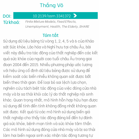
Thắng Võ
DOI:
10.2139/ssrn.3341372
Từ khoá:
Finite Mixture Models, Fixed Effects,
Unemployment, Health, The Elderly, SHARE
Tóm tắt
Sử dụng dữ liệu bảng từ vòng 1, 2, 4, 5 và 6 của Khảo
sát Sức khỏe, Lão hóa và Nghỉ hưu tại châu Âu, bài
viết này điều tra tác động của thất nghiệp đến các kết
quả sức khỏe của người cao tuổi châu Âu trong giai
đoạn 2004 đến 2015. Nhiều phương pháp ước lượng
với hiệu ứng cố định dữ liệu bảng được sử dụng để
kiểm soát các biến nhiễu không quan sát được bất
biến theo thời gian. Để loại bỏ sai lệch lựa chọn,
nghiên cứu tách biệt tác động của việc đóng cửa nhà
máy và bị sa thải khỏi các lý do thất nghiệp nội sinh
khác. Quan trọng nhất, mô hình hỗn hợp hữu hạn được
sử dụng để tính đến tính không đồng nhất không quan
sát được. Kết quả từ các mô hình sử dụng biến giả
thất nghiệp cho thấy tác động đáng kể đến tự đánh
giá sức khỏe, bệnh mạn tính và sức khỏe tâm thần.
Các mô hình sử dụng đóng cửa nhà máy và bị sa thải
làm hai biến ngoại sinh xác nhận tác động tương tự