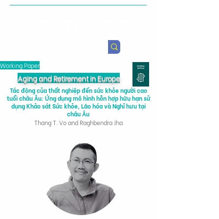
Viện Nghiên cứu Chính sách
Nông nghiệp & Sức khỏe
Working Paper
Aging and Retirement in Europe
Tác động của thất nghiệp đến sức khỏe người cao
tuổi châu Âu: Ứng dụng mô hình hỗn hợp hữu hạn sử
dụng Khảo sát Sức khỏe, Lão hóa và Nghỉ hưu tại
châu Âu
Thang T. Vo and Raghbendra Jha