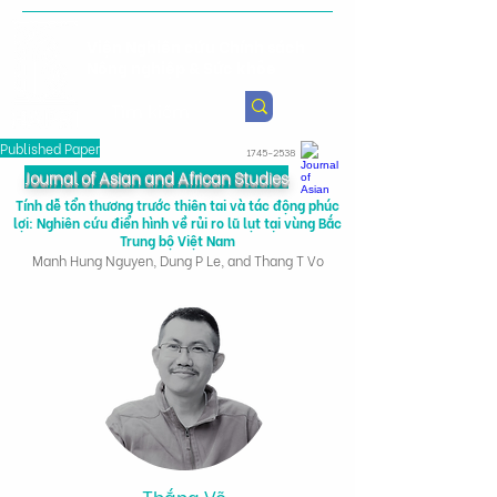
Viện Nghiên cứu Chính sách
Nông nghiệp & Sức khỏe
Published Paper
1745-2538
Journal of Asian and African Studies
Tính dễ tổn thương trước thiên tai và tác động phúc
lợi: Nghiên cứu điển hình về rủi ro lũ lụt tại vùng Bắc
Trung bộ Việt Nam
Manh Hung Nguyen, Dung P Le, and Thang T Vo
Thắng Võ