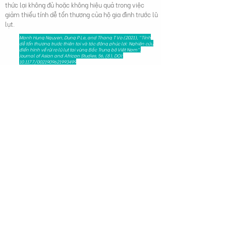
thức lại không đủ hoặc không hiệu quả trong việc
giảm thiểu tính dễ tổn thương của hộ gia đình trước lũ
lụt.
Manh Hung Nguyen, Dung P Le, and Thang T Vo (2021), "Tính
dễ tổn thương trước thiên tai và tác động phúc lợi: Nghiên cứu
điển hình về rủi ro lũ lụt tại vùng Bắc Trung bộ Việt Nam",
Journal of Asian and African Studies, 56, (8), DOI:
10.1177/0021909621993499
279 Nguyễn Tri Phương, Phường 5,
Quận 10, Thành phố Hồ Chí Minh, Việt Nam
HAPRI@ueh.edu.vn
(+84)
028 3853-0867