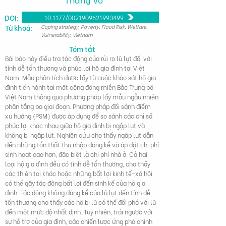
DOI:
10.1177/0021909621993499
Từ khoá:
Coping strategy, Poverty, Flood Risk, Welfare,
Vulnerability, Vietnam
Tóm tắt
Bài báo này điều tra tác động của rủi ro lũ lụt đối với
tính dễ tổn thương và phúc lợi hộ gia đình tại Việt
Nam. Mẫu phân tích được lấy từ cuộc khảo sát hộ gia
đình tiến hành tại một cộng đồng miền Bắc Trung bộ
Việt Nam thông qua phương pháp lấy mẫu ngẫu nhiên
phân tầng ba giai đoạn. Phương pháp đối sánh điểm
xu hướng (PSM) được áp dụng để so sánh các chỉ số
phúc lợi khác nhau giữa hộ gia đình bị ngập lụt và
không bị ngập lụt. Nghiên cứu cho thấy ngập lụt dẫn
đến những tổn thất thu nhập đáng kể và áp đặt chi phí
sinh hoạt cao hơn, đặc biệt là chi phí nhà ở. Cả hai
loại hộ gia đình đều có tính dễ tổn thương, cho thấy
các thiên tai khác hoặc những bất lợi kinh tế-xã hội
có thể gây tác động bất lợi đến sinh kế của hộ gia
đình. Tác động không đáng kể của lũ lụt đến tính dễ
tổn thương cho thấy các hộ bị lũ có thể đối phó với lũ
đến một mức độ nhất định. Tuy nhiên, trái ngược với
sự hỗ trợ của gia đình, các chiến lược ứng phó chính