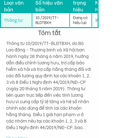
Loại văn
Số hiệu văn
trạng
Ngày có
bản
bản
hiệu
hiệu lực
lực
10 /2019/TT-
Đang có
Thông tư
15/08/2019
BLDTBXH
hiệu lực
Tóm tắt
Thông tư 10/2019/TT-BLĐTBXH, do Bộ 
Lao động - Thương binh và Xã hội ban 
hành ngày 28 tháng 6 năm 2019, hướng 
dẫn điều chỉnh lương hưu, trợ cấp bảo 
hiểm xã hội và trợ cấp hằng tháng đối với 
các đối tượng quy định tại các khoản 1, 2, 
3 và 8 Điều 1 Nghị định 44/2019/NĐ-CP 
(ngày 20 tháng 5 năm 2019). Thông tư 
liên quan trực tiếp đến việc tính lương 
hưu vì cung cấp tỷ lệ tăng và hệ số nhân 
chính xác dùng để tính lại các khoản 
hằng tháng. Điều 1 giới hạn phạm vi ở 
các nhóm nêu tại các khoản 1, 2, 3 và 8 
Điều 1 Nghị định 44/2019/NĐ-CP, bao…
Show More