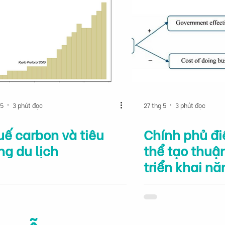
 5
3 phút đọc
27 thg 5
3 phút đọc
uế carbon và tiêu
Chính phủ đi
g du lịch
thể tạo thuận
triển khai n
tái tạo?