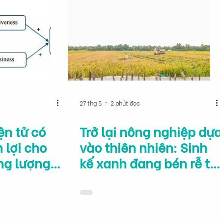
27 thg 5
2 phút đọc
ện tử có
Trở lại nông nghiệp dự
 lợi cho
vào thiên nhiên: Sinh
ăng lượng
kế xanh đang bén rễ tạ
Đồng bằng sông Cửu
Long