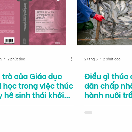
 5
2 phút đọc
27 thg 5
2 phút đọc
 trò của Giáo dục
Điều gì thúc
 học trong việc thúc
dân chấp nh
 hệ sinh thái khởi
hành nuôi tr
hiệp và đổi mới sáng
sản tốt trong
 tại Việt Nam
sách phát tr