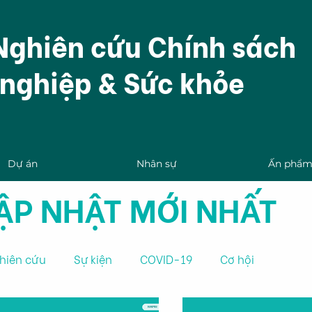
Nghiên cứu Chính sách
nghiệp & Sức khỏe
Dự án
Nhân sự
Ấn phẩ
CẬP NHẬT MỚI NHẤT
hiên cứu
Sự kiện
COVID-19
Cơ hội