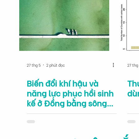
27 thg 5
2 phút đọc
27 thg
Biến đổi khí hậu và
Th
năng lực phục hồi sinh
dùn
kế ở Đồng bằng sông
Cửu Long