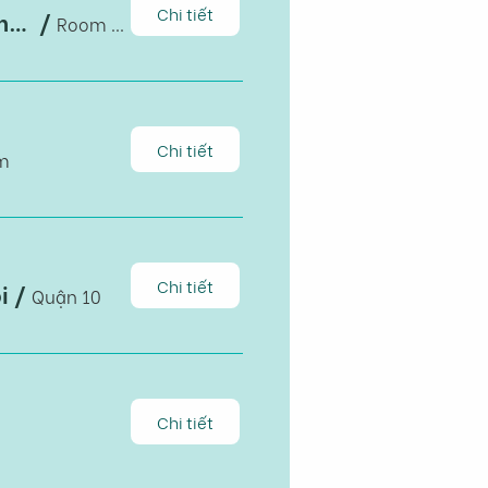
Chi tiết
Impacts of trade liberalization on household nutrition transition: the Vietnam case
/
Room B1-203, Building B
Chi tiết
m
Chi tiết
i
/
Quận 10
Chi tiết