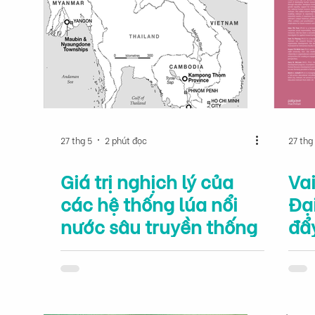
27 thg 5
2 phút đọc
27 thg
Giá trị nghịch lý của
Vai
các hệ thống lúa nổi
Đại
nước sâu truyền thống
đẩy
ng
tạo