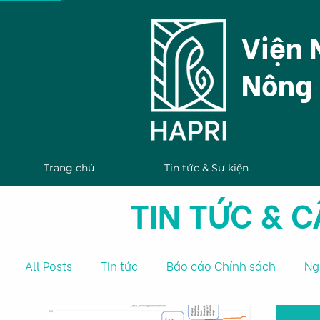
Viện 
Nông 
Trang chủ
Tin tức & Sự kiện
TIN TỨC & 
All Posts
Tin tức
Báo cáo Chính sách
Ng