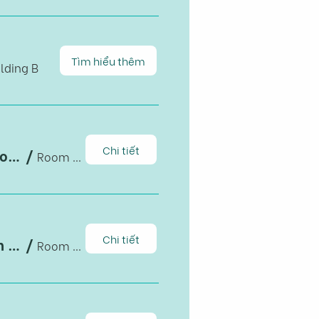
Tìm hiểu thêm
lding B
Chi tiết
Corruption norms and international corporate tax avoidance: Evidence from foreign-invested firms in Vietnam
/
Room B1-203, Building B
Chi tiết
Exposure to export and intra-household allocation in healthcare and education
/
Room B1-203, Building B