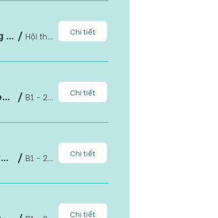
Chi tiết
Hội thảo: Định hướng chiến lược phát triển Kiên Giang giai đoạn 2021-2030, tầm nhìn đến 2050
/
Hội thảo: Định hướng chiến lược phát triển
Chi tiết
HAPRI TALKS 3: Find THE JOB: Head, Heart, Hands – Journey is the Destination
/
B1 - 204, Cơ sở B, Đại học Kinh tế TPHCM
Chi tiết
HAPRI SEMINAR: The importance of registering Geographical Indication products in the international market
/
B1 - 204
Chi tiết
HAPRI TALKS: Gender, equality and economic complexity
/