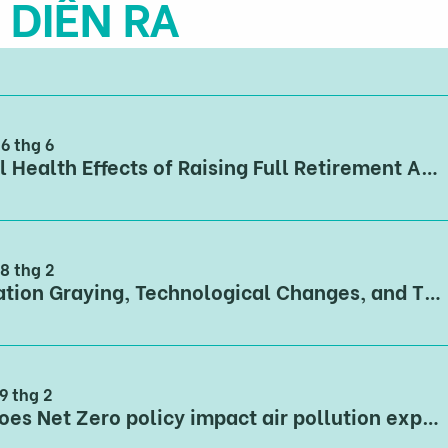
 DIỄN RA
26 thg 6
Mental Health Effects of Raising Full Retirement Age in the US: Quasi-experimental Evidence from HRS Data, 1994-2020
28 thg 2
Population Graying, Technological Changes, and Their Economic Implications
9 thg 2
How does Net Zero policy impact air pollution exposure in the United Kingdom? Experiences and motivation for Vietnam