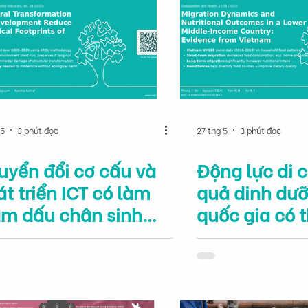
 5
3 phút đọc
27 thg 5
3 phút đọc
uyển đổi cơ cấu và
Động lực di c
t triển ICT có làm
quả dinh dưỡ
ảm dấu chân sinh
quốc gia có 
i của các quốc gia
trung bình t
ông?
chứng từ Vi