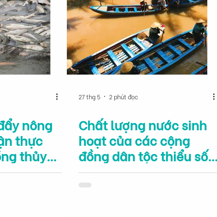
27 thg 5
2 phút đọc
 đẩy nông
Chất lượng nước sinh
ận thực
hoạt của các cộng
ồng thủy
đồng dân tộc thiểu số
 chính
Khmer tại Đồng bằng
iển?
sông Cửu Long, Việt
Nam