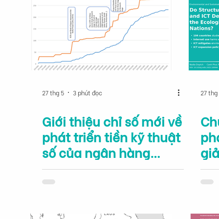
27 thg 5
3 phút đọc
27 thg
Giới thiệu chỉ số mới về
Ch
phát triển tiền kỹ thuật
phá
số của ngân hàng
gi
trung ương
thá
kh