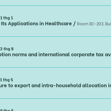
1 thg 1
 Its Applications in Healthcare
/
Room B1-203, Bui
23 thg 8
1 thg 5
29 thg 5