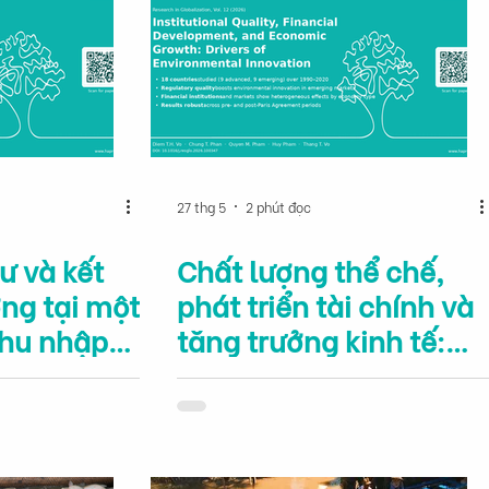
27 thg 5
2 phút đọc
ư và kết
Chất lượng thể chế,
ng tại một
phát triển tài chính và
thu nhập
tăng trưởng kinh tế:
hấp: bằng
các động lực của đổi
ệt Nam
mới môi trường tại thị
trường mới nổi và phát
triển