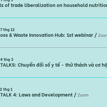
07 thg 12
oss & Waste Innovation Hub: 1st webinar
/
Zoo
24 thg 3
TALKS: Chuyển đổi số y tế - thử thách và cơ hộ
2 thg 1
 TALK 4: Laws and Development
/
Zoom