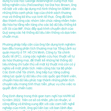
dụng từ Đại học George Washington cùng một học
bổng nghiên cứu (Fellowship) tại Đại học Brown, ông
nổi bật với việc áp dụng mô hình thông tin SDMX vào
những khía cạnh phức tạp của chính sách thương
mại và thống kê khu vực kinh tế thực. Ông đã lãnh
đạo thành công các nhóm liên chức năng nhằm hiện
đại hóa hạ tầng nền tảng cho các bộ dữ liệu thống kê
cốt lõi của IMF, thúc đẩy quá trình chuyển dịch của
Quỹ sang các hệ thống dữ liệu liên thông và dựa trên
chuẩn mực.
Phương pháp tiếp cận của ông tận dụng kinh nghiệm
ban đầu trong phân tích thương mại tại Tổng Lãnh sự
quán Hoa Kỳ ở TP. Hồ Chí Minh, Công ty Tài chính
Quốc tế (IFC), cùng các nghiên cứu học thuật về tự
do hóa thương mại, để thiết kế những hệ thống dữ
liệu không chỉ tuân thủ về mặt kỹ thuật mà còn có ý
nghĩa về mặt phân tích. Hiện công tác tại Bộ phận
Các Định chế Tài chính, ông tiếp tục tăng cường
năng lực quản lý dữ liệu cho các quốc gia thành viên,
chuyển hóa dữ liệu phức tạp thành những phân tích
chuyên sâu mang tính thực tiễn, phục vụ cho việc ra
quyết định chiến lược.
Ông Định đang trong thời gian tạm nghỉ tại HAPRI kể
từ năm 2022. Trên cơ sở cá nhân, phi lợi nhuận, vì
cộng đồng và không xung đột với các cam kết nghề
nghiệp của mình, ông giữ liên lạc với ban lãnh đạo