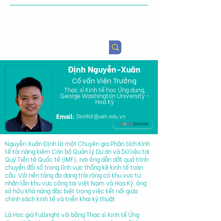
Viện Nghiên cứu Chính sách
Nông nghiệp & Sức khỏe
Định Nguyễn-Xuân
Cố vấn Viện Trưởng
Thạc sĩ Kinh tế học Ứng dụng,
George Washington University -
Hoa Kỳ
Email:
DinhNX@ueh.edu.vn
Nguyễn Xuân Định là một Chuyên gia Phân tích Kinh
tế tài năng kiêm Cán bộ Quản lý Dự án và Dữ liệu tại
Quỹ Tiền tệ Quốc tế (IMF), nơi ông dẫn dắt quá trình
chuyển đổi số trong lĩnh vực thống kê kinh tế toàn
cầu. Với nền tảng đa dạng trải rộng cả khu vực tư
nhân lẫn khu vực công tại Việt Nam và Hoa Kỳ, ông
sở hữu khả năng đặc biệt trong việc kết nối giữa
chính sách kinh tế và triển khai kỹ thuật.
Là Học giả Fulbright với bằng Thạc sĩ Kinh tế Ứng