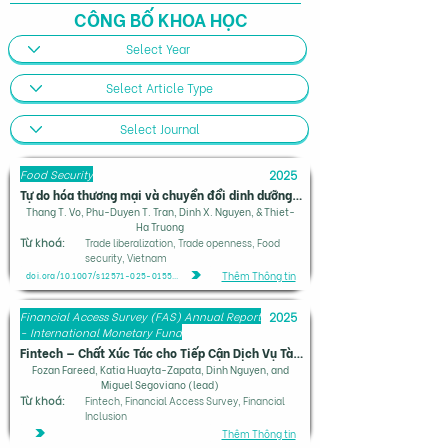
CÔNG BỐ KHOA HỌC
Food Security
2025
Tự do hóa thương mại và chuyển đổi dinh dưỡng: tác động của xuất khẩu đến tiêu thụ đa lượng dinh dưỡng của các hộ gia đình Việt Nam
Thang T. Vo, Phu-Duyen T. Tran, Dinh X. Nguyen, & Thiet-
Ha Truong
Từ khoá:
Trade liberalization, Trade openness, Food
security, Vietnam
Thêm Thông tin
doi.org/10.1007/s12571-025-01555-3
Financial Access Survey (FAS) Annual Report
2025
- International Monetary Fund
Fintech — Chất Xúc Tác cho Tiếp Cận Dịch Vụ Tài Chính, Đổi Mới và Tăng Trưởng
Fozan Fareed, Katia Huayta-Zapata, Dinh Nguyen, and
Miguel Segoviano (lead)
Từ khoá:
Fintech, Financial Access Survey, Financial
Inclusion
Thêm Thông tin