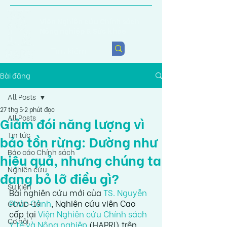
Viện Nghiên cứu Chính sách
Nông nghiệp & Sức khỏe
Bài đăng
All Posts
27 thg 5
2 phút đọc
All Posts
Giảm đói năng lượng vì
Tin tức
bảo tồn rừng: Dường như
Báo cáo Chính sách
hiệu quả, nhưng chúng ta
Nghiên cứu
đang bỏ lỡ điều gì?
Sự kiện
Bài nghiên cứu mới của 
TS. Nguyễn 
Phúc Cảnh
, Nghiên cứu viên Cao 
COVID-19
cấp tại 
Viện Nghiên cứu Chính sách 
Cơ hội
Y tế và Nông nghiệp
 (HAPRI) trên