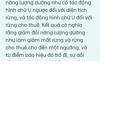
năng lượng dường như có tác động 
hình chữ U ngược đối với diện tích 
rừng, và tác động hình chữ U đối với 
rừng cho thuê. Kết quả có nghĩa 
rằng giảm đói năng lượng dường 
như làm giảm mất rừng và rừng 
cho thuê cho đến một ngưỡng, và 
từ điểm báo hiệu đó trở đi, sự dồi 
dào năng lượng có khả năng làm 
tăng mất rừng và rừng cho thuê ở 
các quốc gia đang phát triển. Kết 
quả được thảo luận cùng với những 
hàm ý chính sách quan trọng.