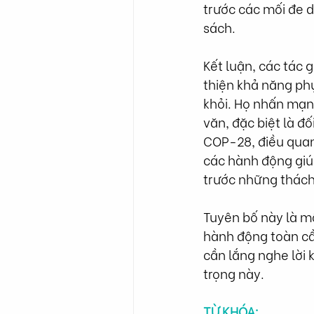
trước các mối đe d
sách.
Kết luận, các tác 
thiện khả năng phụ
khỏi. Họ nhấn mạnh
văn, đặc biệt là đ
COP-28, điều quan 
các hành động giú
trước những thách 
Tuyên bố này là m
hành động toàn cầ
cần lắng nghe lời 
trọng này.
TỪ KHÓA
: