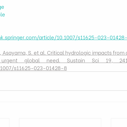
ge
cle
ink.springer.com/article/10.1007/s11625-023-01428
.H., Asayama, S. et al. Critical hydrologic impacts from
urgent global need. Sustain Sci 19, 241–
10.1007/s11625-023-01428-8