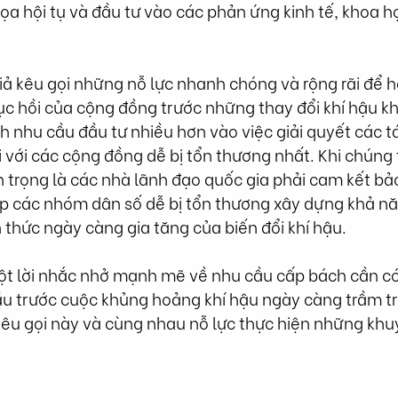
ọa hội tụ và đầu tư vào các phản ứng kinh tế, khoa h
giả kêu gọi những nỗ lực nhanh chóng và rộng rãi để hỗ
c hồi của cộng đồng trước những thay đổi khí hậu kh
 nhu cầu đầu tư nhiều hơn vào việc giải quyết các t
ối với các cộng đồng dễ bị tổn thương nhất. Khi chúng 
trọng là các nhà lãnh đạo quốc gia phải cam kết bảo
p các nhóm dân số dễ bị tổn thương xây dựng khả nă
thức ngày càng gia tăng của biến đổi khí hậu.
ột lời nhắc nhở mạnh mẽ về nhu cầu cấp bách cần có
u trước cuộc khủng hoảng khí hậu ngày càng trầm tr
kêu gọi này và cùng nhau nỗ lực thực hiện những khu