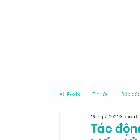
Viện 
Nông 
Trang chủ
Tin tức & Sự kiện
All Posts
Tin tức
Báo cáo
19 thg 7, 2024
3 phút đọ
Tác độn