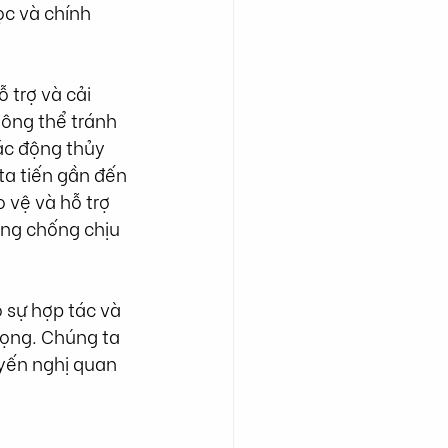
ọc và chính 
 trợ và cải 
ông thể tránh 
ác động thủy 
ta tiến gần đến 
 vệ và hỗ trợ 
ng chống chịu 
 sự hợp tác và 
ọng. Chúng ta 
yến nghị quan 