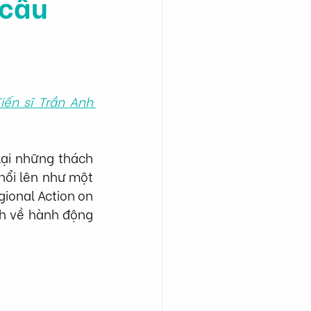
 cầu
iến sĩ Trần Anh 
ại những thách 
nổi lên như một 
ional Action on 
 về hành động 