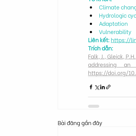
Climate chan
Hydrologic cy
Adaptation
Vulnerability
Liên kết:
https://l
Trích dẫn
:
Falk, J., Gleick, P
addressing an 
https://doi.org/
Bài đăng gần đây