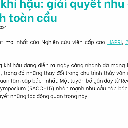
 khí hậu: giải quyết nhu
h toàn cầu
2024
t mới nhất của Nghiên cứu viên cấp cao 
HAPRI
, 
T
 khí hậu đang diễn ra ngày càng nhanh đã mang l
, trong đó những thay đổi trong chu trình thủy văn 
uan tâm cấp bách nhất. Một tuyên bố gần đây từ Reg
ymposium (RACC-15) nhấn mạnh nhu cầu cấp bách
quyết những tác động quan trọng này.