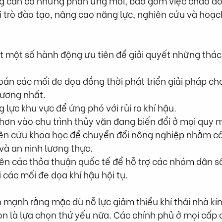
 cần có những phản ứng mới, bao gồm việc chào đó
i trò đào tạo, nâng cao năng lực, nghiên cứu và hoạc
t một số hành động ưu tiên để giải quyết những thác
oán các mối đe dọa đồng thời phát triển giải pháp c
hương nhất.
 lực khu vực để ứng phó với rủi ro khí hậu.
 hơn vào chu trình thủy văn đang biến đổi ở mọi quy 
iên cứu khoa học để chuyển đổi nông nghiệp nhằm cải
và an ninh lương thực.
ên các thỏa thuận quốc tế để hỗ trợ các nhóm dân số
 các mối đe dọa khí hậu hội tụ.
mạnh rằng mặc dù nỗ lực giảm thiểu khí thải nhà kính
n là lựa chọn thứ yếu nữa. Các chính phủ ở mọi cấp 