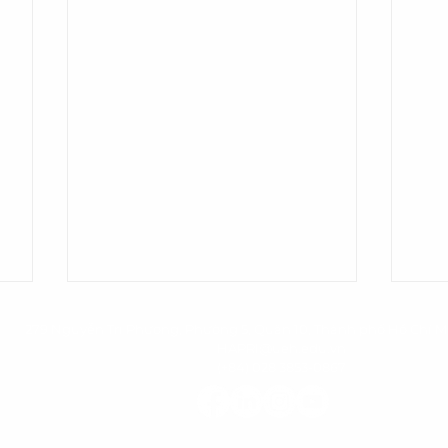
279 Nguyễn Tri Phương, Phường 5, Quận 10, Thành phố Hồ Chí M
HAPRI@ueh.edu.vn
(+84) 028 3853-0867