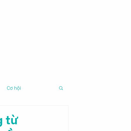
m
Công cụ tài chính
Giới thiệu
Cơ hội
 từ