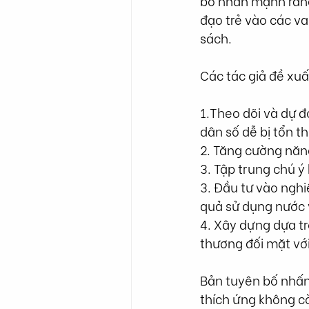
bố nhấn mạnh rằng
đạo trẻ vào các va
sách.
Các tác giả đề xuấ
1.Theo dõi và dự đ
dân số dễ bị tổn t
2. Tăng cường năng
3. Tập trung chú ý
3. Đầu tư vào ngh
quả sử dụng nước 
4. Xây dựng dựa tr
thương đối mặt với
Bản tuyên bố nhấn 
thích ứng không cò