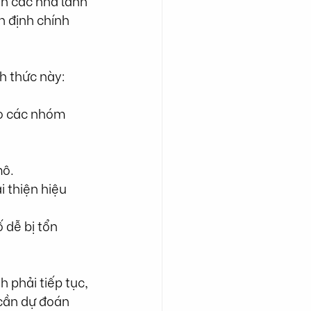
n các nhà lãnh 
h định chính 
h thức này:
ho các nhóm 
mô.
 thiện hiệu 
 dễ bị tổn 
 phải tiếp tục, 
cần dự đoán 