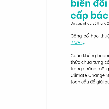
biến đổi
cấp bác
Đã cập nhật:
26 thg 7, 
Công bố học thuậ
Thông
.
Cuộc khủng hoảng
thức chưa từng có
trong những mối q
Climate Change S
toàn cầu để giải 