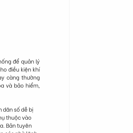
hống để quản lý 
o điều kiện khí 
ày càng thường 
a và bảo hiểm, 
 dân số dễ bị 
hụ thuộc vào 
. Bản tuyên 