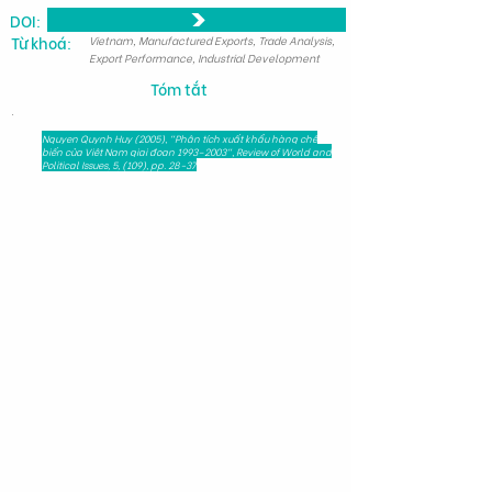
DOI:
Từ khoá:
Vietnam, Manufactured Exports, Trade Analysis,
Export Performance, Industrial Development
Tóm tắt
.
Nguyen Quynh Huy (2005), "Phân tích xuất khẩu hàng chế
biến của Việt Nam giai đoạn 1993–2003", Review of World and
Political Issues, 5, (109), pp. 28-37