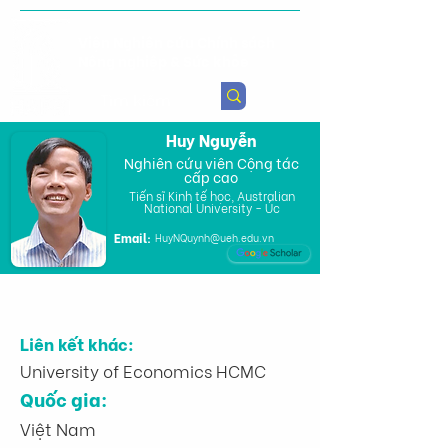
Viện Nghiên cứu Chính sách
Nông nghiệp & Sức khỏe
Huy Nguyễn
Nghiên cứu viên Cộng tác
cấp cao
Tiến sĩ Kinh tế học, Australian
National University - Úc
Email:
HuyNQuynh@ueh.edu.vn
Liên kết khác:
University of Economics HCMC
Quốc gia:
Việt Nam