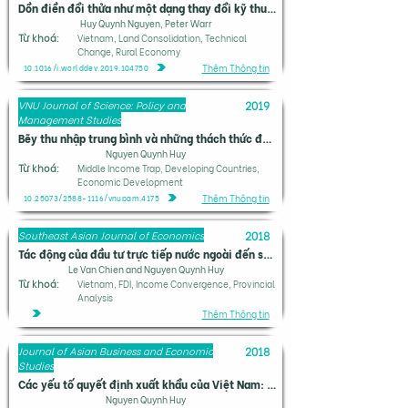
Dồn điền đổi thửa như một dạng thay đổi kỹ thuật: Các tác động kinh tế tại nông thôn Việt Nam
Huy Quynh Nguyen, Peter Warr
Từ khoá:
Vietnam, Land Consolidation, Technical
Change, Rural Economy
Thêm Thông tin
10.1016/j.worlddev.2019.104750
VNU Journal of Science: Policy and
2019
Management Studies
Bẽy thu nhập trung bình và những thách thức đối với các nước đang phát triển
Nguyen Quynh Huy
Từ khoá:
Middle Income Trap, Developing Countries,
Economic Development
Thêm Thông tin
10.25073/2588-1116/vnupam.4175
Southeast Asian Journal of Economics
2018
Tác động của đầu tư trực tiếp nước ngoài đến sự hội tụ thu nhập: Bằng chứng từ các tỉnh của Việt Nam
Le Van Chien and Nguyen Quynh Huy
Từ khoá:
Vietnam, FDI, Income Convergence, Provincial
Analysis
Thêm Thông tin
Journal of Asian Business and Economic
2018
Studies
Các yếu tố quyết định xuất khẩu của Việt Nam: Ứng dụng mô hình lực hấp dẫn
Nguyen Quynh Huy