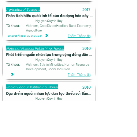
Agricultural Systems
2017
Phân tích hiệu quả kinh tế của đa dạng hóa cây trồng ở nông thôn Việt Nam bằng hàm khoảng cách đầu vào
Nguyen Quynh Huy
Từ khoá:
Vietnam, Crop Diversification, Rural Economy,
Agriculture
Thêm Thông tin
10.1016/j.agsy.2017.01.024
National Political Publishing, Hanoi.
2010
Phát triển nguồn nhân lực trong cộng đồng dân tộc thiểu số
Nguyen Quynh Huy
Từ khoá:
Vietnam, Ethnic Minorities, Human Resource
Development, Social Inclusion
Thêm Thông tin
Social Labour Publishing, Hanoi
2010
Đặc điểm nguồn nhân lực dân tộc thiểu số: Bằng chứng từ 11 tỉnh
Nguyen Quynh Huy
Từ khoá:
Vietnam, Ethnic Minorities, Human Resources,
Provincial Analysis, Labor Force
Thêm Thông tin
ournal of Theoretical Education
2006
Đánh giá tăng trưởng kinh tế Việt Nam giai đoạn 1989–2004