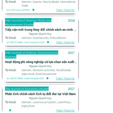
Từ khoá:
Vietnam, Exports, Gravity Model, International
Trade
Thêm Thông tin
10.2139/ssrn.2475781
VNU Journal of Science: Policy and
2018
Management Studies
Tiếp cận mới trong thay đổi chính sách an ninh lương thực của Việt Nam
Nguyen Quynh Huy
Từ khoá:
Vietnam, Food Security, Policy Reform
Thêm Thông tin
10.25073/2588-1116/vnupam.4130
VNU Journal of Science: Economics and
2017
Business
Hoạt động phi nông nghiệp và lựa chọn sản xuất hộ gia đình trong nông nghiệp nông hộ nhỏ ở Việt Nam
Nguyen Quynh Huy
Từ khoá:
Vietnam, Nonfarm Activities, Smallholder
Agriculture, Rural Households
Thêm Thông tin
10.25073/2588-1108/vnueab.4105
The Journal of Economic Studies
2017
Phân tích chính sách tích tụ đất đai tại Việt Nam
Nguyen Quynh Huy
Từ khoá:
Vietnam, Land Accumulation, Land Policy,
Agriculture
Thêm Thông tin