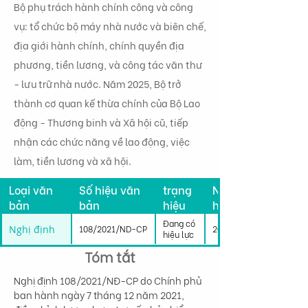
Bộ phụ trách hành chính công và công
vụ: tổ chức bộ máy nhà nước và biên chế,
địa giới hành chính, chính quyền địa
phương, tiền lương, và công tác văn thư
- lưu trữ nhà nước. Năm 2025, Bộ trở
thành cơ quan kế thừa chính của Bộ Lao
động - Thương binh và Xã hội cũ, tiếp
nhận các chức năng về lao động, việc
làm, tiền lương và xã hội.
Tình
Loại văn
Số hiệu văn
trạng
Ngày có
bản
bản
hiệu
hiệu lực
lực
Đang có
Nghị định
108/2021/ND-CP
20/01/2022
hiệu lực
Tóm tắt
Nghị định 108/2021/NĐ-CP do Chính phủ 
ban hành ngày 7 tháng 12 năm 2021, 