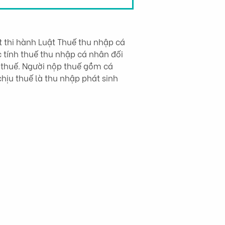
 thi hành Luật Thuế thu nhập cá 
c tính thuế thu nhập cá nhân đối 
u thuế. Người nộp thuế gồm cá 
chịu thuế là thu nhập phát sinh 