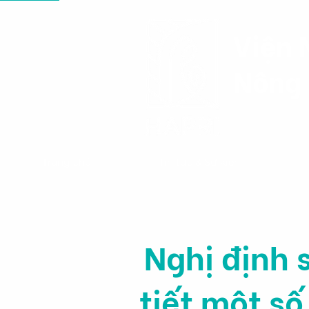
Viện 
Nông 
Trang chủ
Tin tức & Sự kiện
Nghị định 
tiết một số