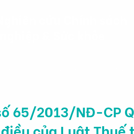
Nghiên cứu Chính sách
nghiệp & Sức khỏe
Dự án
Nhân sự
Ấn phẩ
số 65/2013/NĐ-CP Q
 điều của Luật Thuế