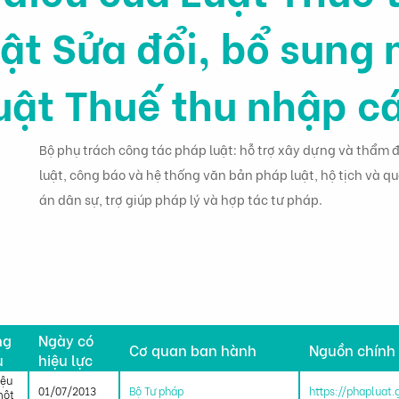
ật Sửa đổi, bổ sung 
uật Thuế thu nhập c
Bộ phụ trách công tác pháp luật: hỗ trợ xây dựng và thẩm
luật, công báo và hệ thống văn bản pháp luật, hộ tịch và q
án dân sự, trợ giúp pháp lý và hợp tác tư pháp.
h
ng
Ngày có
Cơ quan ban hành
Nguồn chính
u
hiệu lực
iệu
01/07/2013
Bộ Tư pháp
https://phapluat
một