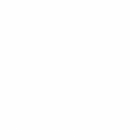
279 Nguyễn Tri Phương, Phường 5, Quận 10, Thành phố Hồ Chí M
HAPRI@ueh.edu.vn