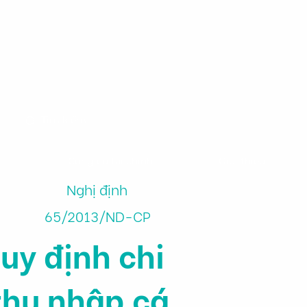
m
Công cụ tài chính
Giới thiệu
Nghị định
65/2013/ND-CP
uy định chi
 thu nhập cá