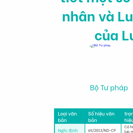
nhân và Lu
của L
Bộ Tư pháp
Tìn
Loại văn
Số hiệu văn
trạ
bản
bản
hiệ
lực
Có h
Nghị định
65/2013/ND-CP
lực 