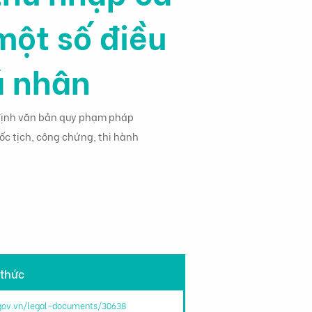
một số điều
á nhân
 định văn bản quy phạm pháp
uốc tịch, công chứng, thi hành
 thức
.gov.vn/legal-documents/30638