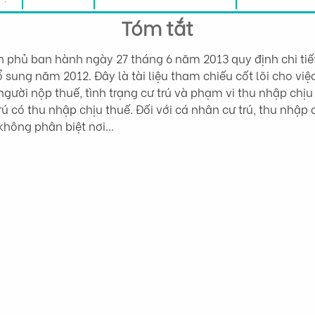
Tóm tắt
phủ ban hành ngày 27 tháng 6 năm 2013 quy định chi tiết
sung năm 2012. Đây là tài liệu tham chiếu cốt lõi cho việ
h người nộp thuế, tình trạng cư trú và phạm vi thu nhập chị
ú có thu nhập chịu thuế. Đối với cá nhân cư trú, thu nhập 
 không phân biệt nơi…