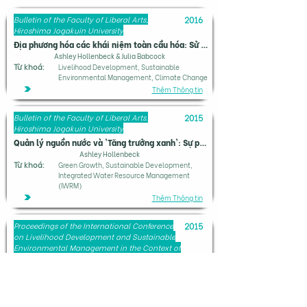
Bulletin of the Faculty of Liberal Arts,
2016
Hiroshima Jogakuin University
Địa phương hóa các khái niệm toàn cầu hóa: Sử dụng Phát triển Cộng đồng dựa trên Tài sản để thúc đẩy Học tập Đa văn hóa tại Miền Trung Việt Nam
Ashley Hollenbeck & Julia Babcock
Từ khoá:
Livelihood Development, Sustainable
Environmental Management, Climate Change
Thêm Thông tin
Bulletin of the Faculty of Liberal Arts.
2015
Hiroshima Jogakuin University
Quản lý nguồn nước và 'Tăng trưởng xanh': Sự phân kỳ so với Phát triển bền vững tại Miền Trung Việt Nam?
Ashley Hollenbeck
Từ khoá:
Green Growth, Sustainable Development,
Integrated Water Resource Management
(IWRM)
Thêm Thông tin
Proceedings of the International Conference
2015
on Livelihood Development and Sustainable
Environmental Management in the Context of
Climate Change
EREL: Thuật toán nhận dạng và liên kết thực thể
Ashley Hollenbeck and Chu Manh Trinh
Từ khoá:
Resilience, Socio-Ecological Systems,
Watershed Management, Vietnam, Security,