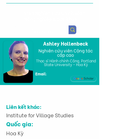
Viện Nghiên cứu Chính sách
Nông nghiệp & Sức khỏe
Ashley Hollenbeck
Nghiên cứu viên Cộng tác
cấp cao
Thạc sĩ Hành chính Công, Portland
State University - Hoa Kỳ
Email:
Liên kết khác:
Institute for Village Studies
Quốc gia:
Hoa Kỳ