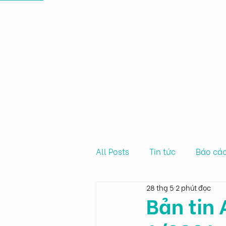
Viện 
Nông 
Trang chủ
Tin tức & Sự kiện
All Posts
Tin tức
Báo cáo
28 thg 5
2 phút đọc
Bản tin