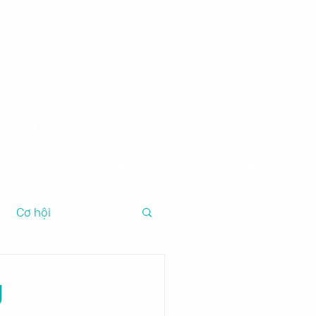
m
Công cụ tài chính
Giới thiệu
Cơ hội
g