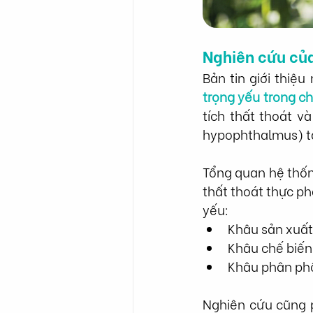
Nghiên cứu của
Bản tin giới thiệ
trọng yếu trong chu
tích thất thoát v
hypophthalmus) t
Tổng quan hệ thống
thất thoát thực ph
yếu:
Khâu sản xuất
Khâu chế biến:
Khâu phân phối
Nghiên cứu cũng p