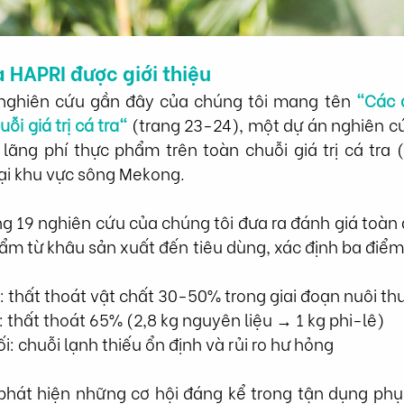
 HAPRI được giới thiệu
u nghiên cứu gần đây của chúng tôi mang tên 
"Các 
ỗi giá trị cá tra"
 (trang 23-24), một dự án nghiên c
à lãng phí thực phẩm trên toàn chuỗi giá trị cá tra
ại khu vực sông Mekong.
 19 nghiên cứu của chúng tôi đưa ra đánh giá toàn d
ẩm từ khâu sản xuất đến tiêu dùng, xác định ba điểm 
: thất thoát vật chất 30-50% trong giai đoạn nuôi 
 thất thoát 65% (2,8 kg nguyên liệu → 1 kg phi-lê)
: chuỗi lạnh thiếu ổn định và rủi ro hư hỏng
hát hiện những cơ hội đáng kể trong tận dụng phụ 