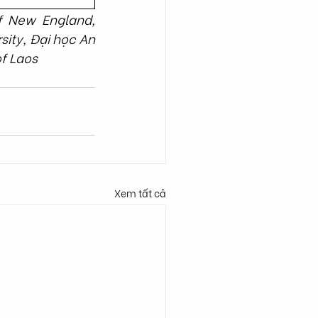
f New England, 
sity, Đại học An 
of Laos
Xem tất cả