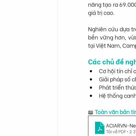
năng tạo ra 69.00
giá trị cao.
Nghiên cứu dựa tr
bền vững hơn, vừa
tại Việt Nam, Cam
Các chủ đề ngh
Cơ hội tín chỉ
Giải pháp số ch
Phát triển thứ
Hệ thống canh 
📖
 Toàn văn bản ti
ACIARVN-Ne
Tải về PDF • 2.