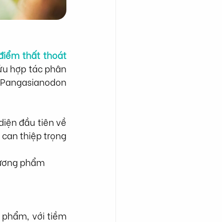
điểm thất thoát 
ứu hợp tác phân 
 (Pangasianodon 
iện đầu tiên về 
can thiệp trọng 
thương phẩm
phẩm, với tiềm 