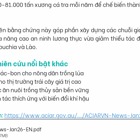
0-81.000 tấn xương cá tra mỗi năm để chế biến thàn
ên bằng chứng này góp phần xây dựng các chuỗi giá 
 nâng cao an ninh lương thực vừa giảm thiểu tác đ
puchia và Lào.
iên cứu nổi bật khác
 các-bon cho nông dân trồng lúa
o thị trường trái cây giá trị cao
c ăn nuôi trồng thủy sản bền vững
tác thích ứng với biến đổi khí hậu
n:
https://www.aciar.gov.au/.../ACIARVN-News-Jan
ws-Jan26-EN
.pdf
37MB