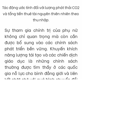
Tác động ước tính đối với lượng phát thải CO2 
và tổng tiền thuê tài nguyên thiên nhiên theo 
thu nhập.
Sự tham gia chính trị của phụ nữ 
không chỉ quan trọng mà còn cần 
được bổ sung vào các chính sách 
phát triển bền vững. Khuyến khích 
năng lượng tái tạo và các chiến dịch 
giáo dục là những chính sách 
thường được tìm thấy ở các quốc 
gia nỗ lực cho bình đẳng giới và liên 
kết chặt chẽ với quá trình chuyển đổi 
xanh nhanh chóng, cũng như quản 
lý môi trường tốt hơn.
TỪ KHÓA:
Women empowerment