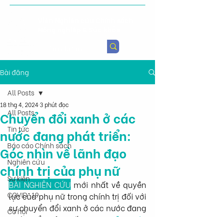
Viện Nghiên cứu Chính sách
Nông nghiệp & Sức khỏe
Bài đăng
All Posts
18 thg 4, 2024
3 phút đọc
All Posts
Chuyển đổi xanh ở các
Tin tức
nước đang phát triển:
Báo cáo Chính sách
Góc nhìn về lãnh đạo
Nghiên cứu
chính trị của phụ nữ
Sự kiện
BÀI NGHIÊN CỨU
 mới nhất về quyền 
COVID-19
lực của phụ nữ trong chính trị đối với 
sự chuyển đổi xanh ở các nước đang 
Cơ hội