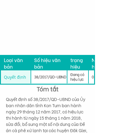
Tình
Loại văn
Số hiệu văn
trạng
Ngày có
bản
bản
hiệu
hiệu lực
lực
Đang có
Quyết định
38/2017/QD-UBND
02/09/2017
hiệu lực
Tóm tắt
Quyết định số 38/2017/QD-UBND của Ủy 
ban nhân dân tỉnh Kon Tum ban hành 
ngày 29 tháng 12 năm 2017, có hiệu lực 
thi hành từ ngày 15 tháng 1 năm 2018, 
sửa đổi, bổ sung một số nội dung của Đề 
án cà phê xứ lạnh tại các huyện Đăk Glei, 